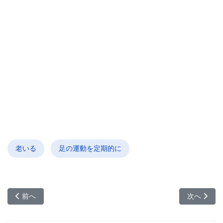
老いる
足の運動を定期的に
前の記事へ: 老人の自殺理由を考える
次の記事へ
前へ
次へ