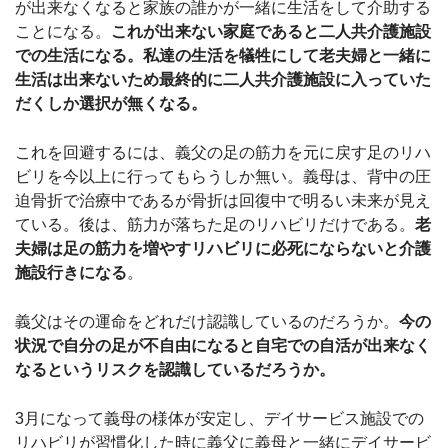
が出来なくなると家族の誰かが一緒に生活をして介助する
ことになる。
これが出来ない家庭であると二人共介護施設
での生活になる。私達の生活を犠牲にして老夫婦と一緒に
生活は出来ないため最終的に二人共介護施設に入っていた
だくしか選択が無くなる。
これを回避するには、義父の足の筋力を元に戻す足のリハ
ビリを今以上に行ってもらうしか無い。義母は、背中の圧
迫骨折で治療中であるが骨折は回復中で明るい未来が見え
ている。後は、筋力が落ちた足のリハビリだけである。
老
夫婦は足の筋力を増やすリハビリに必死にならないと介護
施設行きになる
。
義父はその運命をどれだけ認識しているのだろうか。
今の
状況で自分の足が不自由になると自宅での自活が出来なく
なるというリスクを認識しているだろうか。
3月になって義母の様体が安定し、デイサービス施設での
リハビリが習慣化した時に義父に義母と一緒にデイサービ