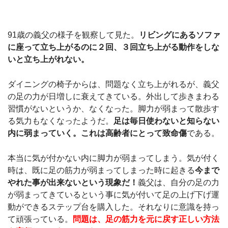
91歳の義父の様子を観察して見た。
リビングにあるソファ
に座って立ち上がるのに２回、３回立ち上がる動作をしな
いと立ち上がれない。
ダイニングの椅子からは、問題なく立ち上がれるが、義父
の足の力が日増しに衰えてきている。外出して歩きまわる
習慣がないというか、なくなった。脚力が弱まって散歩す
る気力もなくなったようだ。
足は毎日使わないと知らない
内に弱まっていく。これは高齢者にとって致命傷
である。
本当に気が付かない内に脚力が弱まってしまう。気が付く
時は、既に足の筋力が弱まってしまった時に起きる
今まで
やれた事が出来ないという現象だ！
義父は、自分の足の力
が弱まってきているという事に気が付いて足の上げ下げ運
動ができるステップ台を購入した。それなりに意識を持っ
て頑張っている。
問題は、足の筋力を元に戻す正しい方法