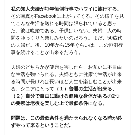
私の知人
夫婦が
毎年恒例行事でハワイに旅行する
。
その写真がFacebookに上がってくる。その様子を見
てこんな生活を送れる時間は限られていると思っ
た。彼は晩婚である。子供はいない。夫婦二人の時
間をゆっくりと楽しみたいのだろう。まだ、50歳代
の夫婦だ。後、10年から15年ぐらいは、この恒例行
事を続けることが出来るだろう。
夫婦のどちらかが健康を害したら、お互いに不自由
な生活を強いられる。夫婦ともに健康で生活が出来
る時間が長ければ長いほど人生を楽しむことが出来
る。シニアにとって
（１）普通の生活が出来る、
（２）自分で自由に動ける健康な身体がある
の
2つ
の要素は老後を楽しむ上で最低条件
になる。
問題は、この最低条件を満たせられなくなる時が必
ずやって来るということだ。