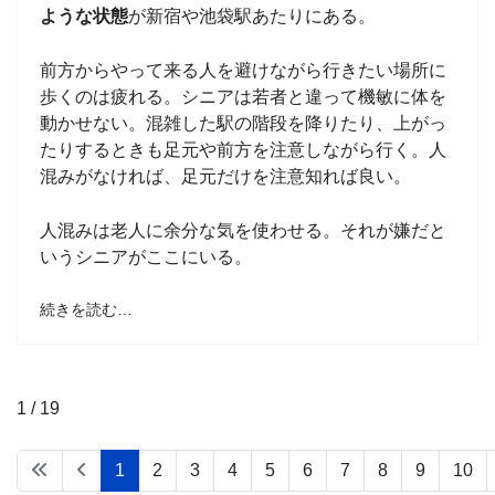
ような状態
が新宿や池袋駅あたりにある。
前方からやって来る人を避けながら行きたい場所に
歩くのは疲れる。シニアは若者と違って機敏に体を
動かせない。混雑した駅の階段を降りたり、上がっ
たりするときも足元や前方を注意しながら行く。人
混みがなければ、足元だけを注意知れば良い。
人混みは老人に余分な気を使わせる。それが嫌だと
いうシニアがここにいる。
続きを読む…
1 / 19
1
2
3
4
5
6
7
8
9
10