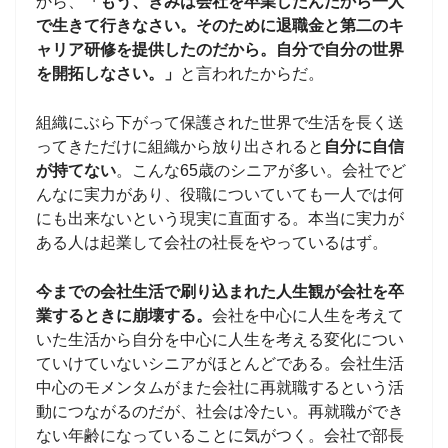
から、
「もう、きみは会社を卒業したんだから一人
で生きて行きなさい。そのために退職金と第二のキ
ャリア研修を提供したのだから。自分で自分の世界
を開拓しなさい。」
と言われたからだ。
組織にぶら下がって保護された世界で生活を長く送
ってきただけに組織から放り出されると
自分に自信
が持てない
。こんな65歳のシニアが多い。会社でど
んなに実力があり、役職についていても一人では何
にも出来ないという現実に直面する。本当に実力が
ある人は起業して会社の社長をやっているはず。
今までの会社生活で刷り込まれた人生観が会社を卒
業するときに崩壊する。
会社を中心に人生を考えて
いた生活から自分を中心に人生を考える変化につい
ていけていないシニアがほとんどである。会社生活
中心のモメンタムがまた会社に再就職するという活
動につながるのだが、社会は冷たい。再就職ができ
ない年齢になっていることに気がつく。会社で部長