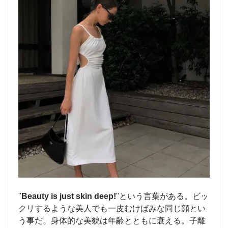
"
Beauty is just skin deep!
"という言葉がある。ビッ
クリするような美人でも一皮むけばみな同じ顔とい
う事だ。身体的な美貌は年齢とともに衰える。子離