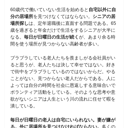
60歳代で働いていない生活を始めると
自宅以外に自
分の居場所
を見つけなくてはならない。
シニアの居
場所探し
は、定年退職後に直面する問題である。65
歳を過ぎると年金だけで生活をするシニアが大半に
なる。
毎日が日曜日の生活が続く
が、あまり余る時
間を使う場所が見つからない高齢者が多い。
ブラブラしている老人たちを羨ましがる会社員がい
ると思うが、老人たちは決して幸せではない。好き
で街中をブラブラしているのではないからだ。やる
ことがない、見つからない老人だからである。人に
よっては自分の時間を社会に恩返しする意味合いで
ボランティア活動をしている。そのような思考や意
欲がないシニアは人生という川の流れに任せて暇を
潰している。
毎日が日曜日の老人は自宅にいられない。妻が嫌が
る。外に居場所を見つけなければならない。
多くの