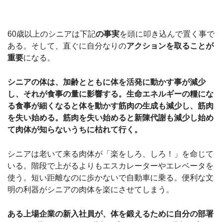
60歳以上のシニアは下記
の事実
を頭に叩き込んで置く事で
ある。そして、直ぐに自分なりの
アクションを取ることが
重要
になる。
シニアの体は、加齢とともに体を活発に動かす事が減少
し、それが食事の量に影響する。生命エネルギーの糧にな
る食事が細くなると体を動かす筋肉の生成も減少し、筋肉
を失い始める。筋肉を失い始めると新陳代謝も減少し始め
て肉体が知らないうちに枯れて行く。
シニアは老いて来る肉体が「楽をしろ、しろ！」を命じて
いる。階段で上がるよりもエスカレーターやエレベータを
使う。短い距離なのに歩かないで自動車に乗る。便利な文
明の利器がシニアの肉体を楽にさせてしまう。
ある上場企業の新入社員が、体を鍛えるために自分の部署