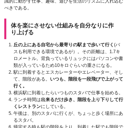
識的に動かす仕事、趣味、遊びを生活のリズムに入れ込む
べきである。
体を楽にさせない仕組みを自分なりに作
り上げる
丘の上にある自宅から最寄りの駅まで歩いて行く
(バ
スも利用できる環境であるが）。その距離は、1.7キ
ロメートル。背負っているリュックにはパソコンや書
類が入っているため10キロぐらいの重さになる。
駅に到着するとエスカレーターやエレベーター、そし
て、階段がある。
いつも、階段を一段飛びで上がって
行く。
横浜駅に到着したらいつものスタバで仕事を始める。
ランチ時間は
出来るだけ歩き、階段を上り下りして行
くレストラン
にしている。
午後は、別のスタバに行くが、ちょっと歩く場所にあ
るスタバ。
帰宅する時も駅の階段を上り、到着した駅でも階段で