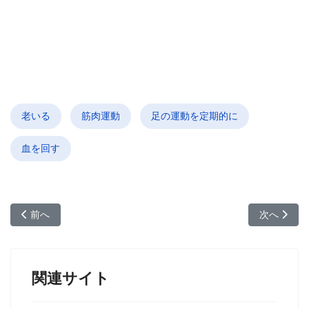
老いる
筋肉運動
足の運動を定期的に
血を回す
前の記事へ: 握力で自分の体力がわかる
次の記事へ
前へ
次へ
関連サイト