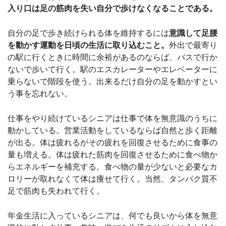
入り口は足の筋肉を失い自分で歩けなくなることである。
自分の足で歩き続けられる体を維持するには
意識して足腰
を動かす運動を日頃の生活に取り込むこと。
外出で最寄り
の駅に行くときに時間に余裕があるのならば、バスで行か
ないで歩いて行く。駅のエスカレーターやエレベーターに
乗らないで階段を使う。出来るだけ自分の足を動かすとい
う事を忘れない。
仕事をやり続けているシニアは仕事で体を無意識のうちに
動かしている。営業活動をしているならば自然と歩く距離
が出る。体は疲れるがその疲れを回復させるために食事の
量も増える。体は疲れた筋肉を回復させるために食べ物か
らエネルギーを補充する。食べ物の量が少ないと必要なカ
ロリーが取れなくて体は痩せて行く。当然、タンパク質不
足で筋肉も失われて行く。
年金生活に入っているシニアは、何でも良いから体を無意