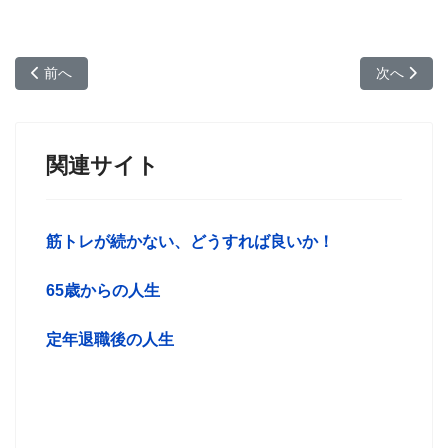
前の記事へ: 仕事が有るシニアと無いシニア、老後の生活（QOL
次の記事へ
前へ
次へ
関連サイト
筋トレが続かない、どうすれば良いか！
65歳からの人生
定年退職後の人生