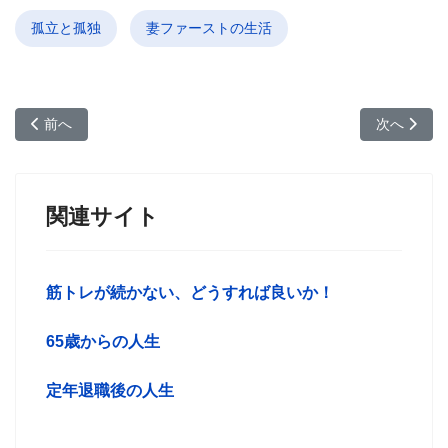
孤立と孤独
妻ファーストの生活
前の記事へ: 老後の生活を安定させる方法
次の記事へ
前へ
次へ
関連サイト
筋トレが続かない、どうすれば良いか！
65歳からの人生
定年退職後の人生