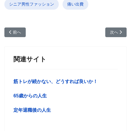
シニア男性ファッション
痛い出費
前の記事へ: 80歳を越えたら何をして老後を楽しむのか？死ぬ前
次の記事へ
前へ
次へ
関連サイト
筋トレが続かない、どうすれば良いか！
65歳からの人生
定年退職後の人生