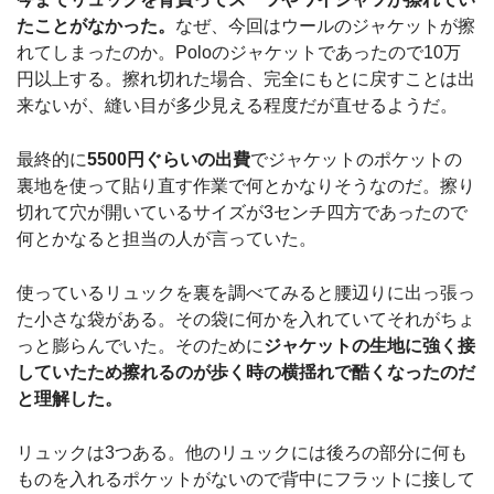
たことがなかった。
なぜ、今回はウールのジャケットが擦
れてしまったのか。Poloのジャケットであったので10万
円以上する。擦れ切れた場合、完全にもとに戻すことは出
来ないが、縫い目が多少見える程度だが直せるようだ。
最終的に
5500円ぐらいの出費
でジャケットのポケットの
裏地を使って貼り直す作業で何とかなりそうなのだ。擦り
切れて穴が開いているサイズが3センチ四方であったので
何とかなると担当の人が言っていた。
使っているリュックを裏を調べてみると腰辺りに出っ張っ
た小さな袋がある。その袋に何かを入れていてそれがちょ
っと膨らんでいた。そのために
ジャケットの生地に強く接
していたため擦れるのが歩く時の横揺れで酷くなったのだ
と理解した。
リュックは3つある。他のリュックには後ろの部分に何も
ものを入れるポケットがないので背中にフラットに接して