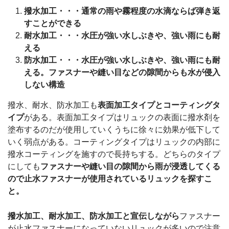
撥水加工・・・通常の雨や霧程度の水滴ならば弾き返
すことができる
耐水加工・・・水圧が強い水しぶきや、強い雨にも耐
える
防水加工・・・水圧が強い水しぶきや、強い雨にも耐
える。ファスナーや縫い目などの隙間からも水が侵入
しない構造
撥水、耐水、防水加工も
表面加工タイプと
コーティングタ
イプ
がある。表面加工タイプはリュックの表面に撥水剤を
塗布するのだが使用していくうちに徐々に効果が低下して
いく弱点がある。コーティングタイプはリュックの内部に
撥水コーティングを施すので長持ちする。どちらのタイプ
にしても
ファスナーや縫い目の隙間から雨が浸透してくる
ので止水ファスナーが使用されているリュックを探すこ
と。
撥水加工、耐水加工、防水加工と宣伝しながら
ファスナー
が止水ファスナーになっていないリュックが多いので注意