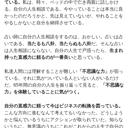
ている。
私は、時々、ベッドの中で亡き両親に話しかけ
る。自分の人生相談である。今やっていることは本当に良
かったのだろうかと。先は見えていないが、やれることを
やるしかないと自分を納得させている。
占い師に自分の人生相談をするのは、おかしい。占いは占
いである。
当たるも八卦、当たらぬも八卦
だ。そんな占い
は人生相談にならない。自分の人生で戸惑ったら、
生まれ
持った直感力に頼るのが一番良い
と思っている。
私達人間には理解することが難しい
「不思議な力」
が宿っ
ている。それに気がついている人といない人がいるだけ
だ。65年間の自分の人生を振り返って見ると、
「不思議な
力」
を体験していることに気がつく。
自分の直感力に頼って今はビジネスの転換を図っている。
こんな方向に進むなんて考えてもいなかった。どうしよう
かと悩んでいるうちにアクションが取られていた。知らな
いうちに。無意識のうちにこれがこれからの人生で自分の